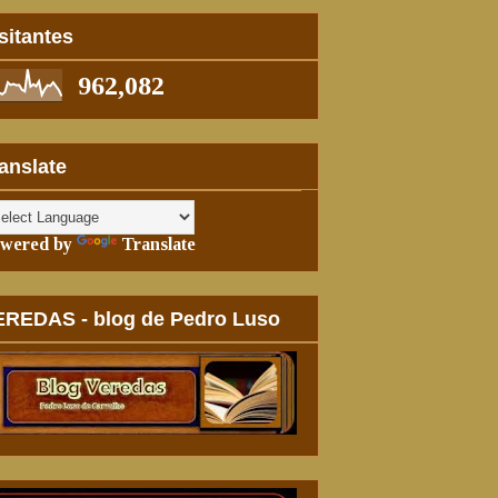
sitantes
962,082
anslate
wered by
Translate
EREDAS - blog de Pedro Luso