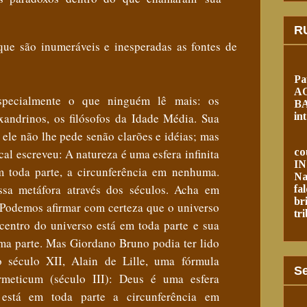
RU
que são inumeráveis e inesperadas as fontes de
Pa
AO
specialmente o que ninguém lê mais: os
BA
exandrinos, os filósofos da Idade Média. Sua
in
 ele não lhe pede senão clarões e idéias; mas
al escreveu: A natureza é uma esfera infinita
co
I
 toda parte, a circunferência em nenhuma.
Na
ssa metáfora através dos séculos. Acha em
fa
br
Podemos afirmar com certeza que o universo
tr
centro do universo está em toda parte e sua
ma parte. Mas Giordano Bruno podia ter lido
 século XII, Alain de Lille, uma fórmula
Se
rmeticum (século III): Deus é uma esfera
o está em toda parte a circunferência em