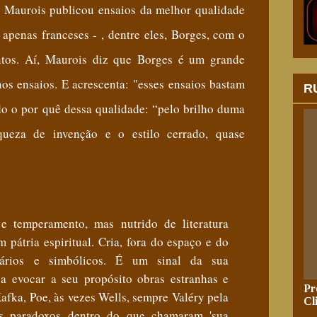
é Maurois publicou ensaios da melhor qualidade
 apenas franceses - , dentre eles, Borges, com o
intos. Aí, Maurois diz que Borges é um grande
enos ensaios. E acrescenta:
"
esses ensaios bastam
R
ndo o por quê dessa qualidade: “pelo brilho duma
iqueza de invenção e o estilo cerrado, quase
e temperamento, mas nutrido de literatura
 pátria espiritual. Cria, fora do espaço e do
ários e simbólicos. É um sinal da sua
a evocar a seu propósito obras estranhas e
Pr
afka, Poe, às vezes Wells, sempre Valéry pela
Cl
us paradoxos dentro do que chamaram 'sua