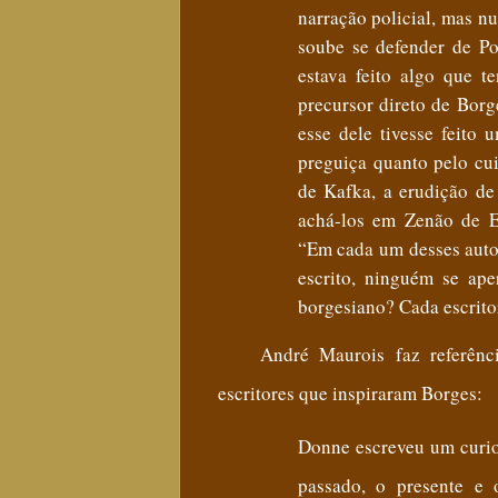
narração policial, mas n
soube se defender de P
estava feito algo que t
precursor direto de Borg
esse dele tivesse feito 
preguiça quanto pelo cu
de Kafka, a erudição de
achá-los em Zenão de E
“Em cada um desses autor
escrito, ninguém se ap
borgesiano
?
Cada escrito
André
Maurois faz referên
escritores que inspiraram Borges
:
Donne escreveu um curio
passado, o presente e