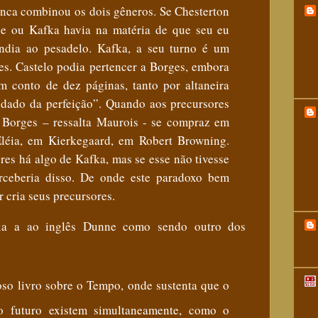
unca combinou os dois gêneros
.
Se Chesterton
oe ou Kafka havia na matéria de que seu eu
endia ao pesadelo. Kafka, a seu turno é um
es. Castelo podia pertencer a Borges, embora
um conto de dez páginas, tanto por altaneira
idado da perfeição”. Quando aos precursores
 Borges – ressalta Maurois - se compraz em
léia, em Kierkegaard, em Robert Browning.
es há algo de Kafka, mas se esse não tivesse
erceberia disso. De onde este paradoxo bem
r cria seus precursores.
cia a ao inglês Dunne como sendo outro dos
so livro sobre o Tempo, onde sustenta que o
 o futuro existem
simultaneamente
, como o