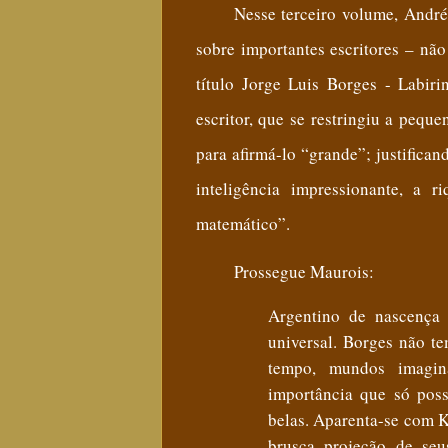
Nesse terceiro volume, Andr
sobre importantes escritores – não
título Jorge Luis Borges - Labir
escritor, que se restringiu a pequ
para afirmá-lo “grande”; justifica
inteligência impressionante, a r
matemático”.
Prossegue Maurois:
Argentino de nascença 
universal. Borges não tem
tempo, mundos imagin
importância que só poss
belas. Aparenta-se com K
brusca projeção de se