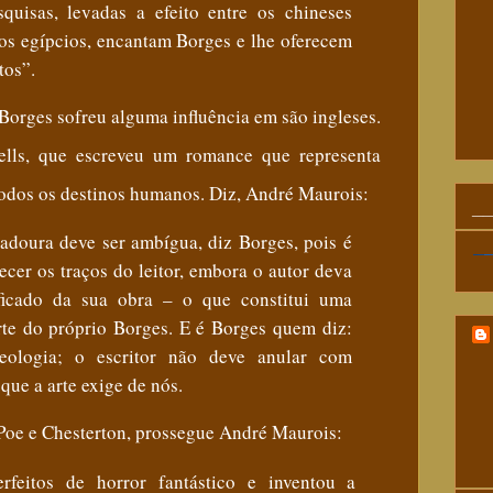
quisas, levadas a efeito entre os chineses
os egípcios, encantam Borges e lhe oferecem
tos”.
 Borges sofreu alguma influência em
são ingleses.
lls, que escreveu um romance que representa
todos os destinos humanos
. Diz, André Maurois:
_
adoura deve ser ambígua, diz Borges, pois é
cer os traços do leitor, embora o autor deva
ificado da sua obra – o que constitui uma
rte do próprio Borges. E é Borges quem diz:
eologia; o escritor não deve anular com
que a arte exige de nós.
Poe e Chesterton
,
prossegue
André
Maurois:
rfeitos de horror fantástico e inventou a