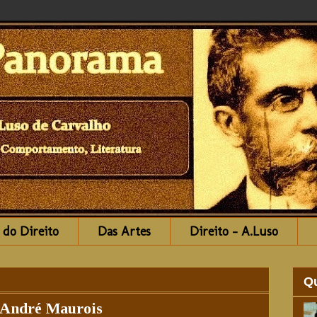
 do Direito
Das Artes
Direito - A.Luso
Q
r André Maurois