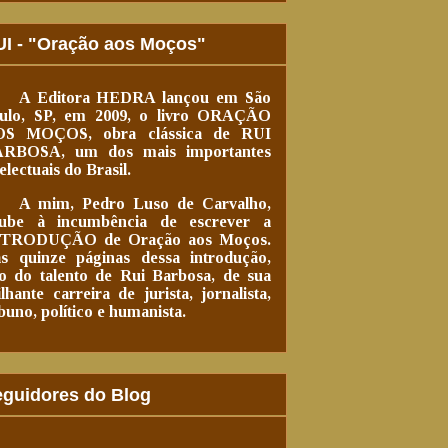
I - "Oração aos Moços"
A Editora HEDRA lançou em São
ulo, SP, em 2009, o livro ORAÇÃO
S MOÇOS, obra clássica de RUI
RBOSA, um dos mais importantes
telectuais do Brasil.
A mim,
Pedro Luso de Carvalho
,
ube à incumbência de escrever a
NTRODUÇÃO de
Oração aos Moços
.
s quinze páginas dessa introdução,
lo do talento
de Rui Barbosa
, de sua
ilhante carreira de jurista, jornalista,
ibuno, político e humanista.
guidores do Blog