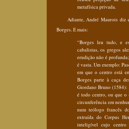
metafísica privada.
Adiante,
André
Maurois diz 
Borges. E mais:
“
Borges leu tudo, e e
cabalistas, os gregos al
erudição não é profunda;
é vasta. Um exemplo: Pasc
em que o centro está em
Borges parte à caça de
Giordano Bruno (1584): 
é todo centro, ou que o 
circunferência em nenhu
num teólogo francês do
extraída do Corpus He
inteligível cujo centr